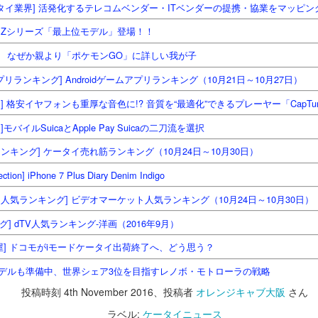
ータイ業界] 活発化するテレコムベンダー・ITベンダーの提携・協業をマッピン
ラベル:
ケータイニュース
定のSZシリーズ「最上位モデル」登場！！
 なぜか親より「ポケモンGO」に詳しい我が子
0
コメントを追加
ムアプリランキング] Androidゲームアプリランキング（10月21日～10月27日）
] 格安イヤフォンも重厚な音色に!? 音質を“最適化”できるプレーヤー「CapTu
バイルSuicaとApple Pay Suicaの二刀流を選択
ンキング] ケータイ売れ筋ランキング（10月24日～10月30日）
ｽ：2018/07/01】 国内メーカー初のXi対応 ほぼ全
ARROWS X LTE F-05D」（懐かしのケータイ）
n] iPhone 7 Plus Diary Denim Indigo
人気ランキング] ビデオマーケット人気ランキング（10月24日～10月30日）
ーカー初のXi対応 ほぼ全部入りスマホ「ARROWS X LTE F-05D」（懐
投稿時刻
1st July 2018
、投稿者
オレンジキャブ大阪
さん
グ] dTV人気ランキング-洋画（2016年9月）
ラベル:
ケータイニュース
屋] ドコモがiモードケータイ出荷終了へ、どう思う？
デルも準備中、世界シェア3位を目指すレノボ・モトローラの戦略
投稿時刻
4th November 2016
、投稿者
オレンジキャブ大阪
さん
0
コメントを追加
ラベル:
ケータイニュース