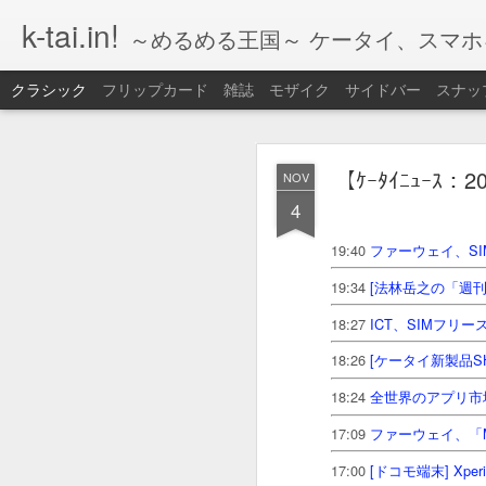
k-tai.in!
～めるめる王国～ ケータイ、スマ
クラシック
フリップカード
雑誌
モザイク
サイドバー
スナッ
【ｹｰﾀｲﾆｭｰ
JUL
【ｹｰﾀｲﾆｭｰｽ：
NOV
3
4
18/07/03(火) 15:45
シンプル
19:40
ファーウェイ、SIMフ
18/07/03(火) 11:40
ポケモ
19:34
[法林岳之の「週刊
18/07/03(火) 06:34
内蔵ス
18:27
ICT、SIMフリー
18:26
[ケータイ新製品SHOW
18:24
全世界のアプリ市場
17:09
ファーウェイ、「Medi
17:00
[ドコモ端末] Xper