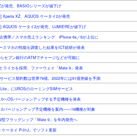
ia XZが発売、BASIOシリーズが値下げ
Xperia XZ、AQUOS ケータイ2が発売
 AQUOS ケータイ2が発売、LUMIEREが値下げ
：2018/07/02】「LINEモバイル」がソフトバンク
古携帯／スマホ売上ランキング iPhone 6s／6が上位に
ービス開始 マルチキャリア対応に
リースマホの性能を調査した結果をICT総研が発表
ほか、宮古島で訪日外国人向けキャッシュレス化トライアルを実施
来春からセブン銀行のATMでチャージなどが可能に
の「Prepaid LTE SIM」、SIMのサイズを選べる「3 in 1 SIM」提供開始
ライカを採用、ファーウェイ「Mate 9」発表
Oとして「3つの約束」 赤字はどうする？――ソフトバンク傘下に入った「LI
話サービス契約数は世界79億。2022年には91億突破を予測
ne 6sが3カ月連続1位、AndroidはGalaxy S9が初ランクイン 2018年6月
V7 Lite」にUROSのローミングSIMサービス
eo「通信の最適化」をファンイベントで陳謝、信頼回復でさらなる成長を目指
d 7.0へOSバージョンアップする予定機種を発表
ストア、Amazon Prime Videoにチャンネル開設 月額432円
id 7.0バージョンアップ予定機種を案内――19機種が対象
NEモバイル」がソフトバンク回線を利用したサービス開始 マルチキャリア対
5.9型フラッグシップ「Mate 9」を年内発売へ
rt ケータイ P-01J」でソフト更新
投稿時刻
2nd July 2018
、投稿者
オレンジキャブ大阪
さん