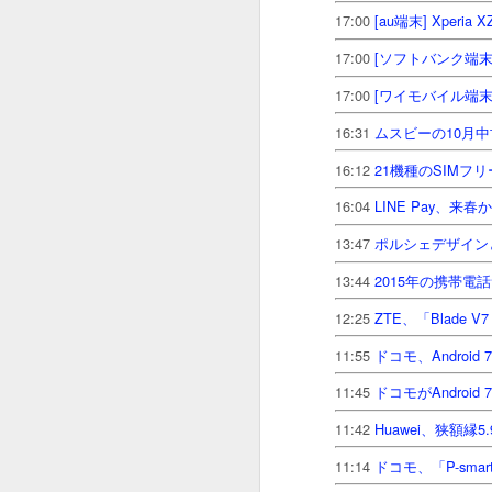
17:00
[au端末] Xper
17:00
[ソフトバンク端末] 
17:00
[ワイモバイル端末]
【ｹｰﾀｲﾆｭｰｽ
JUL
16:31
ムスビーの10月中
2
16:12
21機種のSIMフ
18/07/02(月) 21:18
ドコモ
16:04
LINE Pay、
18/07/02(月) 20:21
ソネット
13:47
ポルシェデザインと
18/07/02(月) 17:00
MVN
13:44
2015年の携帯電
18/07/02(月) 15:51
iPho
12:25
ZTE、「Blade 
18/07/02(月) 15:12
min
11:55
ドコモ、Androi
18/07/02(月) 12:47
dアニメ
11:45
ドコモがAndro
18/07/02(月) 10:50
「LI
11:42
Huawei、狭額縁
11:14
ドコモ、「P-sma