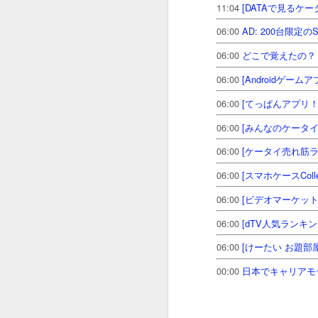
11:04
[DATAで見るケ
06:00
AD: 200台限
06:00
どこで覚えたの？
06:00
[Androidゲー
06:00
[てっぱんアプリ！
06:00
[みんなのケータイ]モ
06:00
[ケータイ売れ筋ラ
【ｹｰﾀｲﾆｭｰ
JUL
1
「
06:00
[スマホケースCollectio
06:00
[ビデオマーケット
18/07/01(日) 14:10
国内メ
06:00
[dTV人気ランキン
06:00
[けーたい お題部
00:00
日本でキャリアモ