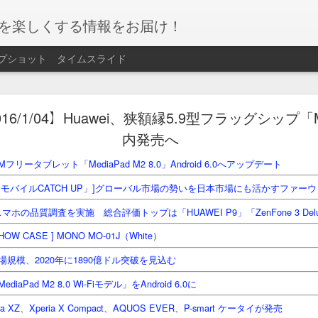
ホを楽しくする情報をお届け！
プショット
タイムスライド
ｽ：2018/07/03】ポケモンGOを起動しなくなった理
2016/1/04】Huawei、狭額縁5.9型フラッグシップ「
台」のSIMフリースマホに勝機はあるか？
内発売へ
だけどオシャレ！ UNiCASEオリジナル「MONOCHROME CASE for iPh
リータブレット「MediaPad M2 8.0」Android 6.0へアップデート
ンGOを起動しなくなった理由／「10万円台」のSIMフリースマホに勝機は
モバイルCATCH UP」]グローバル市場の勢いを日本市場にも活かすファー
トレージが1TB！ Smartisanの「Nut R1」を北京で見てきた
スマホの品質調査を実施 総合評価トップは「HUAWEI P9」「ZenFone 3 Del
投稿時刻
3rd July 2018
、投稿者
オレンジキャブ大阪
さん
 CASE ] MONO MO-01J（White）
ラベル:
ケータイニュース
規模、2020年に1890億ドル突破を見込む
aPad M2 8.0 Wi-Fiモデル」をAndroid 6.0に
ia XZ、Xperia X Compact、AQUOS EVER、P-smart ケータイが発売
1
コメントを表示