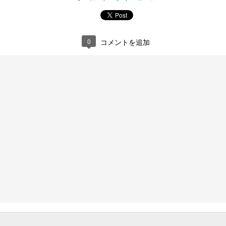
0
コメントを追加
：2018/04/11】ドコモ、au、ソフトバンク、SMS
メッセージ」を導入 RCSに準拠
ッセージ」はLINEユーザーにどこまで響くのか
ースCollection] docomo select iPhone X フリップビューケース
なのケータイ]“ゴツイ”ことに価値を感じるならコレ
人気ランキング] 歌詞人気ランキング（3月28日～4月3日）
た人気ランキング] 着うた人気ランキング（4月2日～4月8日）
パ齋藤のコレに凝りました「コレ凝り！」]自転車用携帯ツール萌え
EI nova lite 2」が8800円、goo Simsellerで春セール
eoが契約100万回線を突破 データ容量や割引をプレゼントする還元キャンペー
やキャリアメールとの違いは？ 「＋メッセージ」でできること、できないこ