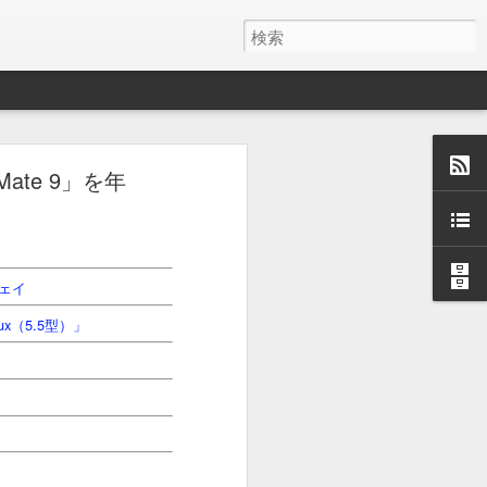
由／「10万円
Mate 9」を年
one X」を試す
あるか？
ウェイ
ux（5.5型）」