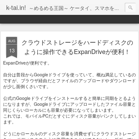
k-tai.in!
～めるめる王国～ ケータイ、スマホを楽しくする情報をお届け！
クラウドストレージをハードディスクの
AUG
13
ように操作できるExpanDriveが便利！
ExpanDriveが便利です。
自分は普段からGoogleドライブを使っていて、概ね満足しているの
ですが、ブラウザ経由だとファイルのアップロードやダウンロード
が少し面倒くさいです。
公式のGoogleドライブをインストールすると簡単に同期をとるよう
になりますが、Googleドライブにアップロードしたファイル容量と
同じくらいローカルにも容量が必要になってしまいます。
これでは、モバイルPCだとすぐにディスク容量がパンクしてしまい
ます。
どうにかローカルのディスク容量を消費せずにクラウドストレージ